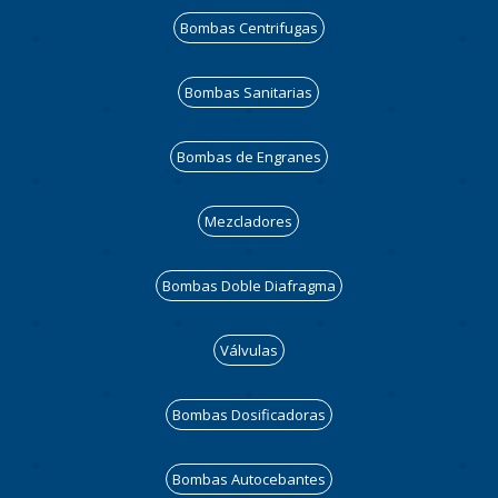
Bombas Centrifugas
Bombas Sanitarias
Bombas de Engranes
Mezcladores
Bombas Doble Diafragma
Válvulas
Bombas Dosificadoras
Bombas Autocebantes