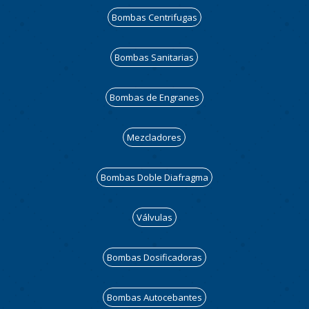
Bombas Centrifugas
Bombas Sanitarias
Bombas de Engranes
Mezcladores
Bombas Doble Diafragma
Válvulas
Bombas Dosificadoras
Bombas Autocebantes