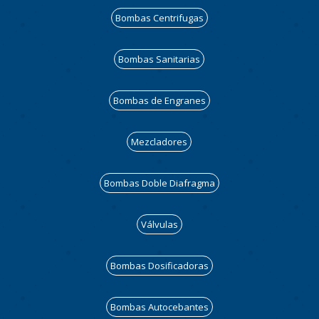
Bombas Centrifugas
Bombas Sanitarias
Bombas de Engranes
Mezcladores
Bombas Doble Diafragma
Válvulas
Bombas Dosificadoras
Bombas Autocebantes